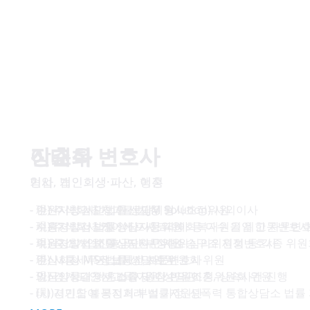
진교식 변호사
이춘우 변호사
장태화 변호사
기업, 법인회생·파산, 행정
형사
민사, 개인회생·파산, 이혼
- 現) 주식회사 지피클럽(JM Solution) 사외이사
- 수원지방검찰청 안산지청 형사조정위원
- 안산시청 시민법률 상담위원
- 現) 주식회사 케이에프씨코리아 등 다수 기업 고문변호
- 수원지방검찰정 안산지청 피해회복지원을 위한 자문변
- 시흥경찰서 법률상담자문위원
- 現) 중소기업진흥공단 부정행위심의위원회 등 각종 위원
- 수원지방법원 안산지원 민사소송구조 지정변호사
- 의왕경찰서 법률상담자문위원
- 現) 시흥세무서 납세자보호위원회 위원
- 안산시청 시민법률 상담위원
- 주식회사 MS정보통신 자문변호사
- 現) 경기도 안산교육지원청 민원조정위원회 위원
- 안산상록결창서 법률지원 상담관
- 외국인상대 이혼소송 및 다수의 이혼, 상속사건 진행
- 現) 경기도 불공정거래 법률지원단
- (사)시민참여 복지회 부설 가정, 성폭력 통합상담소 법