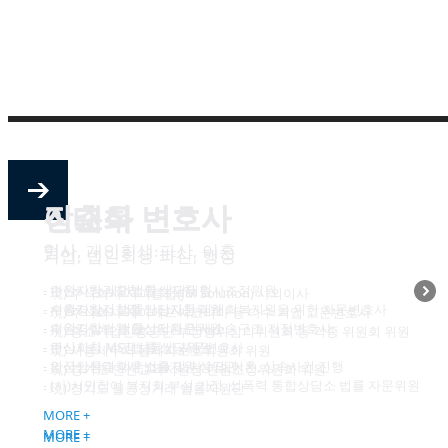
진교식 변호사
이춘우 변호사
장태화 변호사
형사
민사, 개인회생·파산, 이혼
기업, 법인회생·파산, 행정
- 수원지방검찰청 안산지청 형사조정위원
- 안산시청 시민법률 상담위원
- 現) 주식회사 지피클럽(JM Solution) 사외이사
- 수원지방검찰정 안산지청 피해회복지원을 위한 자문변호사
- 시흥경찰서 법률상담자문위원
- 現) 주식회사 케이에프씨코리아 등 다수 기업 고문변호사
- 수원지방법원 안산지원 민사소송구조 지정변호사
- 의왕경찰서 법률상담자문위원
- 現) 중소기업진흥공단 부정행위심의위원회 등 각종 위원회 위원
- 안산시청 시민법률 상담위원
- 주식회사 MS정보통신 자문변호사
- 現) 시흥세무서 납세자보호위원회 위원
- 안산상록결창서 법률지원 상담관
- 외국인상대 이혼소송 및 다수의 이혼, 상속사건 진행
- 現) 경기도 안산교육지원청 민원조정위원회 위원
- (사)시민참여 복지회 부설 가정, 성폭력 통합상담소 법률 자문위원
- 現) 경기도 불공정거래 법률지원단
MORE +
MORE +
MORE +